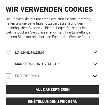
WIR VERWENDEN COOKIES
DE
Die Cookies, die auf unserer Seite zum Einsatz kommen,
helfen uns die Seite laufend zu verbessern und den
bestmöglichen Service zu bieten. Legen Sie selbst fest,
welche Cookies Sie zulassen möchten. Ihre Einstellungen
können Sie jederzeit über den Footer der Website ändern.
Home
Angebote
Kalender
Burgführung
EXTERNE MEDIEN
MARKETING UND STATISTIK
Saison 2026
Burgerlebnis
BURGFÜHRUNG
ERFORDERLICH
Durch die Epochen
ALLE AKZEPTIEREN
Die Schallaburg erleben – Geschichte trifft auf
EINSTELLUNGEN SPEICHERN
Architektur!