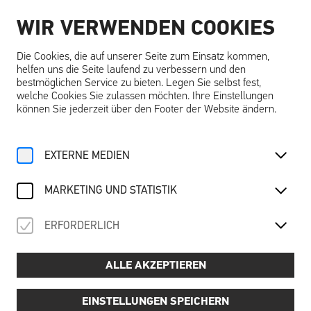
WIR VERWENDEN COOKIES
DE
Die Cookies, die auf unserer Seite zum Einsatz kommen,
helfen uns die Seite laufend zu verbessern und den
bestmöglichen Service zu bieten. Legen Sie selbst fest,
welche Cookies Sie zulassen möchten. Ihre Einstellungen
können Sie jederzeit über den Footer der Website ändern.
Home
Lesen über die Schallaburg
Ein Denkmal im Wandel der Zeit
EXTERNE MEDIEN
Video
EIN DENKMAL IM WANDEL
MARKETING UND STATISTIK
DER ZEIT
ERFORDERLICH
Wie die Dachsanierung und die Restaurierung des
Neuschlosses den Erhalt dieses kulturellen Erbes
ALLE AKZEPTIEREN
sichern. Sehen Sie, wie Tradition und Moderne sich
ergänzen
EINSTELLUNGEN SPEICHERN