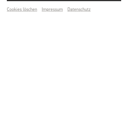
Schallaburg
Hinter den Kulissen
Denkmalpflege
Jubiläum
Cookies löschen
Impressum
Datenschutz
Redaktion & Blogtext: Maren Waffenschmid; Film & Schnitt:
GemeindeTV / Benjamin Hell
© Rupert Pessl
Veröffentlicht am: 24. Juni 2024