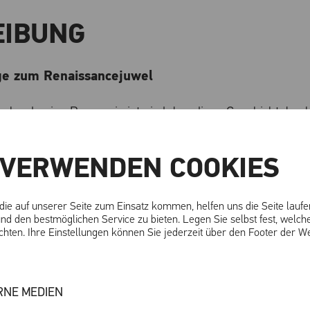
EIBUNG
ge zum Renaissancejuwel
ehr als eine Burg – sie ist ein lebendiges Geschichtsbuch
telalterliche Wehranlage errichtet, wurde sie im 16. Jah
ance-Schloss umgestaltet. Ihre kunstvoll verzierten Sgra
 VERWENDEN COOKIES
indrucksvolle Architektur machen sie zu einem einzigar
 die auf unserer Seite zum Einsatz kommen, helfen uns die Seite lauf
nd den bestmöglichen Service zu bieten. Legen Sie selbst fest, welch
rem Kulturvermittlungsteam erkunden Sie die spanne
hten. Ihre Einstellungen können Sie jederzeit über den Footer der W
wickelte sich die Burg im Laufe der Jahrhunderte? Welc
ln die gesellschaftlichen und kulturellen Strömungen d
 Spuren lassen sich noch heute entdecken?
RNE MEDIEN