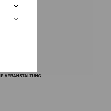
g der Schallaburg
auwerke
!
E VERANSTALTUNG