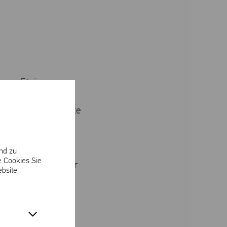
 aus Stein.
rhundert zu einem
ffiti, der imposante
tigen
end zu
e Cookies Sie
ndsten Epochen der
ebsite
he baulichen
er Zeit wider? Und