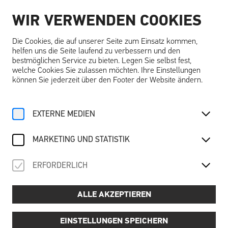
WIR VERWENDEN COOKIES
DE
Die Cookies, die auf unserer Seite zum Einsatz kommen,
helfen uns die Seite laufend zu verbessern und den
bestmöglichen Service zu bieten. Legen Sie selbst fest,
welche Cookies Sie zulassen möchten. Ihre Einstellungen
können Sie jederzeit über den Footer der Website ändern.
Home
Angebote
Kalender
Ausstellungsführung
EXTERNE MEDIEN
Do, 16. Oktober
2025
AUSSTELLUNGSFÜHRUNG
MARKETING UND STATISTIK
Träume … träumen – schlafend, wach & visionär
ERFORDERLICH
ALLE AKZEPTIEREN
Preis:
📌
6,00 € pro Person (exkl. Schallaburg-Eintritt)
Termine:
EINSTELLUNGEN SPEICHERN
📅
Dienstag bis Freitag: 10:30, 12:30, 14:30