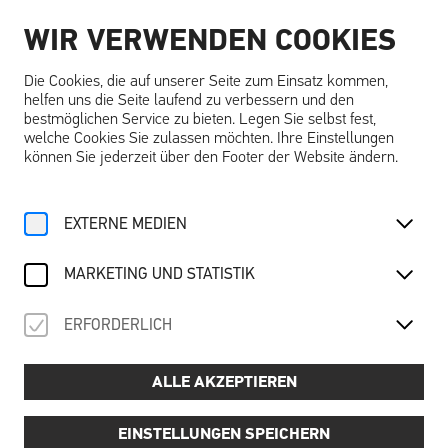
WIR VERWENDEN COOKIES
DE
Die Cookies, die auf unserer Seite zum Einsatz kommen,
helfen uns die Seite laufend zu verbessern und den
bestmöglichen Service zu bieten. Legen Sie selbst fest,
welche Cookies Sie zulassen möchten. Ihre Einstellungen
können Sie jederzeit über den Footer der Website ändern.
Home
Angebote
Kalender
Tageseintritt
For Family
„Träume" entdecken
Burgerlebnis
Abenteuer
Erholung
EXTERNE MEDIEN
Do, 23. Oktober
2025
MARKETING UND STATISTIK
TAGESEINTRITT
ERFORDERLICH
Gesamtareal der Schallaburg inkl. Ausstellung
ALLE AKZEPTIEREN
Ein Tag voller Entdeckungen – Die Schallaburg
EINSTELLUNGEN SPEICHERN
erleben!