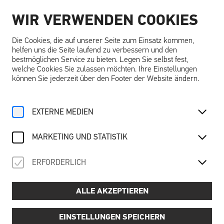
WIR VERWENDEN COOKIES
DE
Die Cookies, die auf unserer Seite zum Einsatz kommen,
helfen uns die Seite laufend zu verbessern und den
bestmöglichen Service zu bieten. Legen Sie selbst fest,
welche Cookies Sie zulassen möchten. Ihre Einstellungen
können Sie jederzeit über den Footer der Website ändern.
Home
Angebote
Kalender
Eintritt KunstWerkTage
EXTERNE MEDIEN
Fr, 14. August
2026
MARKETING UND STATISTIK
EINTRITT KUNSTWERKTAGE
ERFORDERLICH
in Kooperation mit der WKNÖ
ALLE AKZEPTIEREN
Der Kunsthandwerksmarkt in Kooperation mit der
Wirtschaftskammer Niederösterreich
EINSTELLUNGEN SPEICHERN