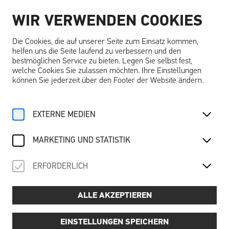
WIR VERWENDEN COOKIES
DE
Die Cookies, die auf unserer Seite zum Einsatz kommen,
helfen uns die Seite laufend zu verbessern und den
bestmöglichen Service zu bieten. Legen Sie selbst fest,
welche Cookies Sie zulassen möchten. Ihre Einstellungen
können Sie jederzeit über den Footer der Website ändern.
Home
Angebote
Kalender
Burgführung
Burgerlebnis
EXTERNE MEDIEN
Sa, 5. Juli
2025
MARKETING UND STATISTIK
BURGFÜHRUNG
ERFORDERLICH
Durch die Epochen
ALLE AKZEPTIEREN
Die Schallaburg erleben – Geschichte trifft auf
Architektur!
EINSTELLUNGEN SPEICHERN