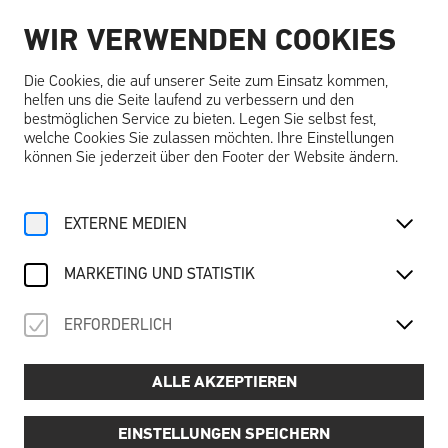
WIR VERWENDEN COOKIES
DE
Die Cookies, die auf unserer Seite zum Einsatz kommen,
helfen uns die Seite laufend zu verbessern und den
bestmöglichen Service zu bieten. Legen Sie selbst fest,
welche Cookies Sie zulassen möchten. Ihre Einstellungen
können Sie jederzeit über den Footer der Website ändern.
Home
Angebote
Kalender
Ausstellungsführung
EXTERNE MEDIEN
Di, 14. Oktober
2025
AUSSTELLUNGSFÜHRUNG
MARKETING UND STATISTIK
Träume … träumen – schlafend, wach & visionär
ERFORDERLICH
ALLE AKZEPTIEREN
Preis:
📌
6,00 € pro Person (exkl. Schallaburg-Eintritt)
Termine:
EINSTELLUNGEN SPEICHERN
📅
Dienstag bis Freitag: 10:30, 12:30, 14:30