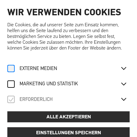
WIR VERWENDEN COOKIES
DE
Die Cookies, die auf unserer Seite zum Einsatz kommen,
helfen uns die Seite laufend zu verbessern und den
bestmöglichen Service zu bieten. Legen Sie selbst fest,
welche Cookies Sie zulassen möchten. Ihre Einstellungen
können Sie jederzeit über den Footer der Website ändern.
Home
Angebote
Kalender
Ausstellungsführung
EXTERNE MEDIEN
Sa, 21. Juni
2025
AUSSTELLUNGSFÜHRUNG
MARKETING UND STATISTIK
Träume … träumen – schlafend, wach & visionär
ERFORDERLICH
ALLE AKZEPTIEREN
Preis:
📌
6,00 € pro Person (exkl. Schallaburg-Eintritt)
Termine:
EINSTELLUNGEN SPEICHERN
📅
Dienstag bis Freitag: 10:30, 12:30, 14:30