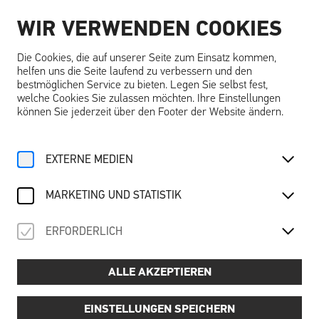
WIR VERWENDEN COOKIES
DE
Die Cookies, die auf unserer Seite zum Einsatz kommen,
helfen uns die Seite laufend zu verbessern und den
bestmöglichen Service zu bieten. Legen Sie selbst fest,
welche Cookies Sie zulassen möchten. Ihre Einstellungen
können Sie jederzeit über den Footer der Website ändern.
Home
Angebote
Kalender
Ausstellungsführung
EXTERNE MEDIEN
Do, 12. Juni
2025
AUSSTELLUNGSFÜHRUNG
MARKETING UND STATISTIK
Träume … träumen – schlafend, wach & visionär
ERFORDERLICH
ALLE AKZEPTIEREN
Preis:
📌
6,00 € pro Person (exkl. Schallaburg-Eintritt)
Termine:
EINSTELLUNGEN SPEICHERN
📅
Dienstag bis Freitag: 10:30, 12:30, 14:30