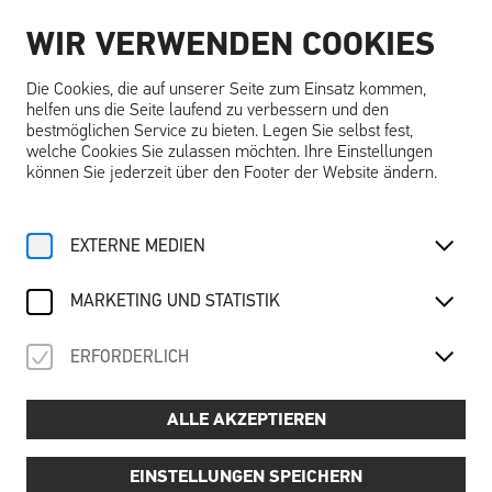
WIR VERWENDEN COOKIES
DE
Die Cookies, die auf unserer Seite zum Einsatz kommen,
helfen uns die Seite laufend zu verbessern und den
bestmöglichen Service zu bieten. Legen Sie selbst fest,
welche Cookies Sie zulassen möchten. Ihre Einstellungen
können Sie jederzeit über den Footer der Website ändern.
Home
Angebote
Kalender
Ausstellungsführung
EXTERNE MEDIEN
Mo, 26. Mai
2025
AUSSTELLUNGSFÜHRUNG
MARKETING UND STATISTIK
Träume … träumen – schlafend, wach & visionär
ERFORDERLICH
ALLE AKZEPTIEREN
Preis:
📌
6,00 € pro Person (exkl. Schallaburg-Eintritt)
Termine:
EINSTELLUNGEN SPEICHERN
📅
Dienstag bis Freitag: 10:30, 12:30, 14:30