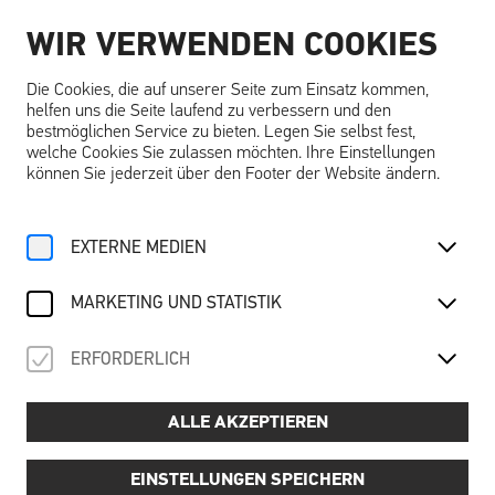
WIR VERWENDEN COOKIES
DE
Die Cookies, die auf unserer Seite zum Einsatz kommen,
helfen uns die Seite laufend zu verbessern und den
bestmöglichen Service zu bieten. Legen Sie selbst fest,
welche Cookies Sie zulassen möchten. Ihre Einstellungen
können Sie jederzeit über den Footer der Website ändern.
Home
Angebote
Kalender
Ausstellungsführung
EXTERNE MEDIEN
So, 25. Mai
2025
AUSSTELLUNGSFÜHRUNG
MARKETING UND STATISTIK
Träume … träumen – schlafend, wach & visionär
ERFORDERLICH
ALLE AKZEPTIEREN
Preis:
📌
6,00 € pro Person (exkl. Schallaburg-Eintritt)
Termine:
EINSTELLUNGEN SPEICHERN
📅
Dienstag bis Freitag: 10:30, 12:30, 14:30