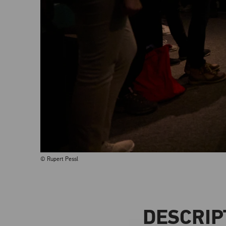
© Rupert Pessl
DESCRIP