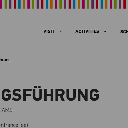
VISIT
ACTIVITIES
SC
ührung
NGSFÜHRUNG
DREAMS
entrance fee)