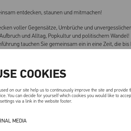
einsam entdecken, staunen und mitmachen!
ecken voller Gegensätze, Umbrüche und unvergessliche
ufbruch und Alltag, Popkultur und politischem Wandel! 
nführung tauchen Sie gemeinsam ein in eine Zeit, die bis
eißen, rätseln Sie mit und erleben Sie die 80er-Jahre au
USE COOKIES
rem Kulturvermittlungsteam entdecken Sie prägende G
sed on our site help us to continuously improve the site and provide 
en politischen Ereignissen über Jugendkulturen bis hin
ice. You can decide for yourself which cookies you would like to accep
uf Spurensuche, entschlüsseln Symbole und fragen uns: 
ettings via a link in the website footer.
wegt – und was davon begleitet uns noch heute?
RNAL MEDIA
ben oder Friedensbewegung – die 80er sind voller sp