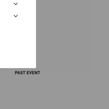
en an ihre eigene
en.
 und eigene
 und Erleben – für
Jahre!
PAST EVENT