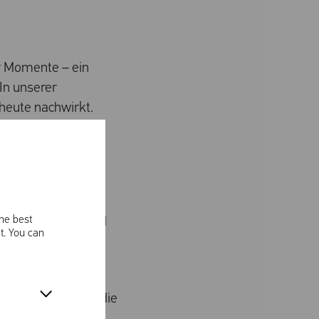
r Momente – ein
In unserer
 heute nachwirkt.
s neuen
eschichten dieses
the best
 zu Musik, Mode und
t. You can
Was hat die
annender Themen, die