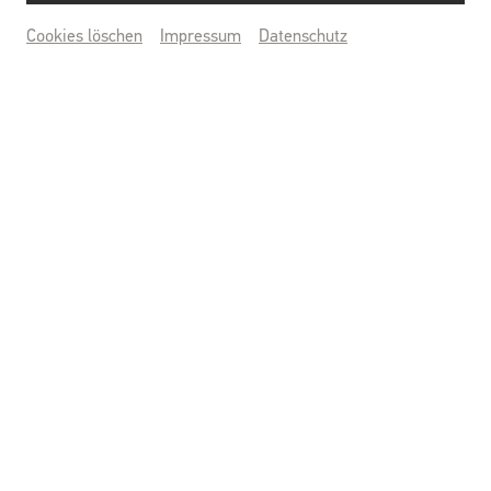
Cookies löschen
Impressum
Datenschutz
KUNSTWERKTAGE
14.-16. AUGUST
TICKETS SICHERN
© Benedikt Wolfsberger